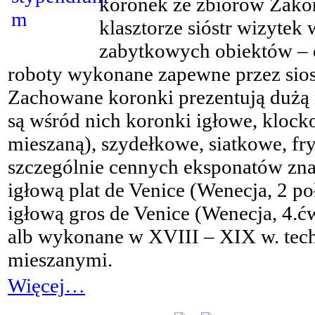
koronek ze zbiorów Zako
klasztorze sióstr wizyte
zabytkowych obiektów – 
roboty wykonane zapewne przez sios
Zachowane koronki prezentują dużą 
są wśród nich koronki igłowe, kloc
mieszaną), szydełkowe, siatkowe, fry
szczególnie cennych eksponatów znal
igłową plat de Venice (Wenecja, 2 p
igłową gros de Venice (Wenecja, 4.ć
alb wykonane w XVIII – XIX w. tec
mieszanymi.
Więcej…