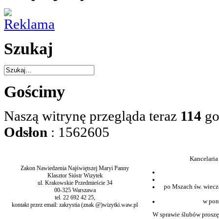
Szukaj
Gościmy
Naszą witrynę przegląda teraz
114
go
Odsłon
: 1562605
Kancelaria
Zakon Nawiedzenia Najświętszej Maryi Panny
Klasztor Sióstr Wizytek
ul. Krakowskie Przedmieście 34
po Mszach św. wiecz
00-325 Warszawa
tel. 22 692 42 25,
w pon
kontakt przez email: zakrystia (znak @)wizytki.waw.pl
W sprawie ślubów proszę 