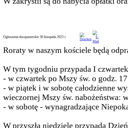
W zakrystii są do nabycia opłatki oraz
Ogłoszenia duszpasterskie 30 listopada 2025 r.
Roraty w naszym kościele będą odpr
W tym tygodniu przypada I czwartek, 
- w czwartek po Mszy św. o godz. 1
- w piątek i w sobotę całodzienne w
wieczornej Mszy św. nabożeństwa: w 
- w sobotę - wynagradzające Niepok
W przyszłą niedzielę przypada Dzie