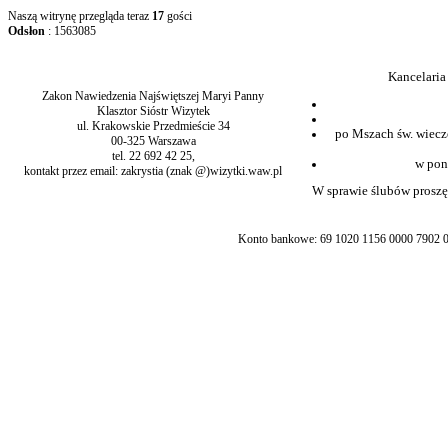
Naszą witrynę przegląda teraz
17
gości
Odsłon
: 1563085
Kancelaria
Zakon Nawiedzenia Najświętszej Maryi Panny
Klasztor Sióstr Wizytek
ul. Krakowskie Przedmieście 34
po Mszach św. wiecz
00-325 Warszawa
tel. 22 692 42 25,
w pon
kontakt przez email: zakrystia (znak @)wizytki.waw.pl
W sprawie ślubów proszę 
Konto bankowe: 69 1020 1156 0000 7902 