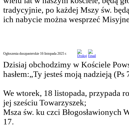
wielu lat w naszym kościele, będą gł
tradycyjnie, po każdej Mszy św. będ
ich nabycie można wesprzeć Misyjn
Ogłoszenia duszpasterskie 16 listopada 2025 r.
Dzisiaj obchodzimy w Kościele Po
hasłem:„Ty jesteś moją nadzieją (Ps 
We wtorek, 18 listopada, przypada ro
jej sześciu Towarzyszek;
Msza św. ku czci Błogosławionych W
17.