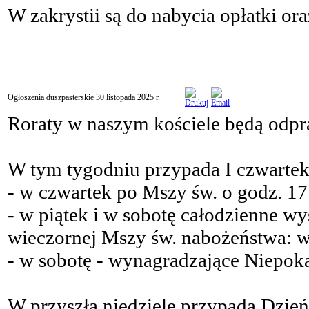
W zakrystii są do nabycia opłatki oraz
Ogłoszenia duszpasterskie 30 listopada 2025 r.
Roraty w naszym kościele będą odpr
W tym tygodniu przypada I czwartek, 
- w czwartek po Mszy św. o godz. 1
- w piątek i w sobotę całodzienne w
wieczornej Mszy św. nabożeństwa: w 
- w sobotę - wynagradzające Niepok
W przyszłą niedzielę przypada Dzie