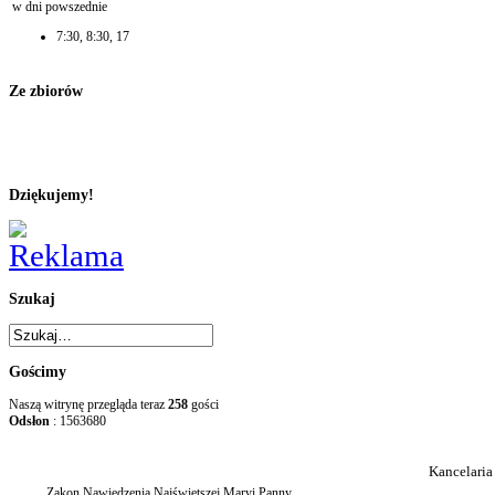
w dni powszednie
7:30, 8:30, 17
Ze zbiorów
Dziękujemy!
Szukaj
Gościmy
Naszą witrynę przegląda teraz
258
gości
Odsłon
: 1563680
Kancelaria
Zakon Nawiedzenia Najświętszej Maryi Panny