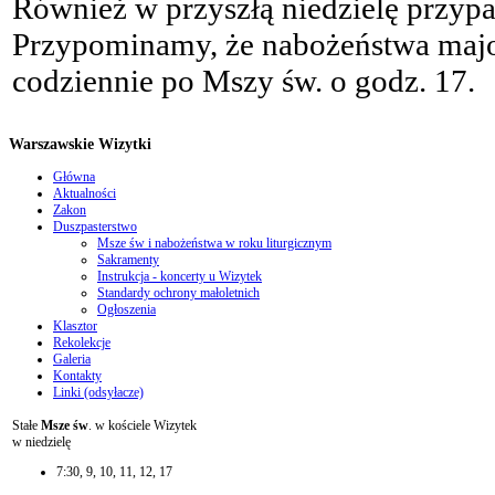
Również w przyszłą niedzielę przyp
Przypominamy, że nabożeństwa majo
codziennie po Mszy św. o godz. 17.
Warszawskie Wizytki
Główna
Aktualności
Zakon
Duszpasterstwo
Msze św i nabożeństwa w roku liturgicznym
Sakramenty
Instrukcja - koncerty u Wizytek
Standardy ochrony małoletnich
Ogłoszenia
Klasztor
Rekolekcje
Galeria
Kontakty
Linki (odsyłacze)
Stałe
Msze św
. w kościele Wizytek
w niedzielę
7:30, 9, 10, 11, 12, 17