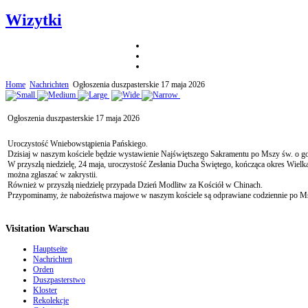
Wizytki
Home
Nachrichten
Ogłoszenia duszpasterskie 17 maja 2026
Ogłoszenia duszpasterskie 17 maja 2026
Uroczystość Wniebowstąpienia Pańskiego.
Dzisiaj w naszym kościele będzie wystawienie Najświętszego Sakramentu po Mszy św. o go
W przyszłą niedzielę, 24 maja, uroczystość Zesłania Ducha Świętego, kończąca okres Wielk
można zgłaszać w zakrystii.
Również w przyszłą niedzielę przypada Dzień Modlitw za Kościół w Chinach.
Przypominamy, że nabożeństwa majowe w naszym kościele są odprawiane codziennie po Ms
Visitation Warschau
Hauptseite
Nachrichten
Orden
Duszpasterstwo
Kloster
Rekolekcje