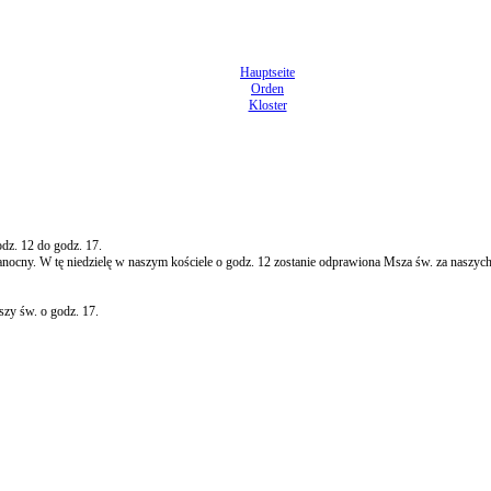
Hauptseite
Orden
Kloster
dz. 12 do godz. 17.
anocny. W tę niedzielę w naszym kościele o godz. 12 zostanie odprawiona Msza św. za naszych
zy św. o godz. 17.