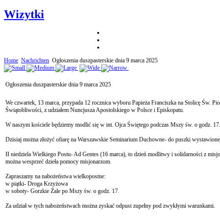
Wizytki
Home
Nachrichten
Ogłoszenia duszpasterskie dnia 9 marca 2025
Ogłoszenia duszpasterskie dnia 9 marca 2025
We czwartek, 13 marca, przypada 12 rocznica wyboru Papieża Franciszka na Stolicę Św. Pio
Świątobliwości, z udziałem Nuncjusza Apostolskiego w Polsce i Episkopatu.
W naszym kościele będziemy modlić się w int. Ojca Świętego podczas Mszy św. o godz. 17
Dzisiaj można złożyć ofiarę na Warszawskie Seminarium Duchowne- do puszki wystawionej
II niedziela Wielkiego Postu- Ad Gentes (16 marca), to dzień modlitwy i solidarności z mis
można wesprzeć dzieła pomocy misjonarzom.
Zapraszamy na nabożeństwa wielkopostne:
w piątki- Droga Krzyżowa
w soboty- Gorzkie Żale po Mszy św. o godz. 17.
Za udział w tych nabożeństwach można zyskać odpust zupełny pod zwykłymi warunkami.