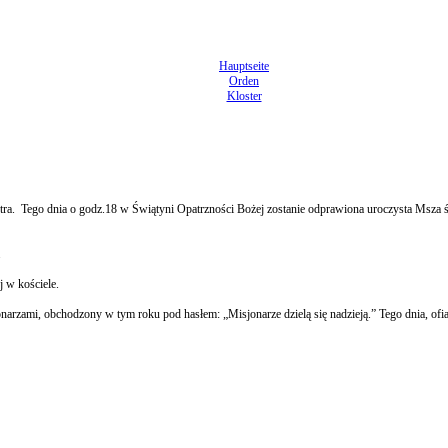
Hauptseite
Orden
Kloster
tra. Tego dnia o godz.18 w Świątyni Opatrzności Bożej zostanie odprawiona uroczysta Msza ś
.
 w kościele.
jonarzami, obchodzony w tym roku pod hasłem: „Misjonarze dzielą się nadzieją.” Tego dnia, ofia