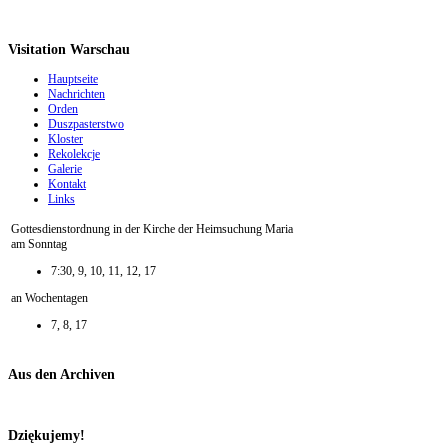
Visitation Warschau
Hauptseite
Nachrichten
Orden
Duszpasterstwo
Kloster
Rekolekcje
Galerie
Kontakt
Links
Gottesdienstordnung in der Kirche der Heimsuchung Maria
am Sonntag
7:30, 9, 10, 11, 12, 17
an Wochentagen
7, 8, 17
Aus den Archiven
Dziękujemy!