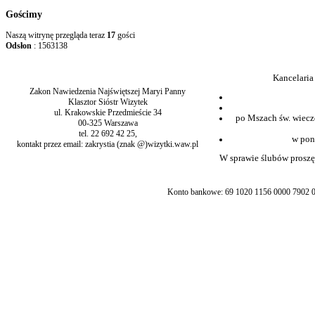
Gościmy
Naszą witrynę przegląda teraz
17
gości
Odsłon
: 1563138
Kancelaria
Zakon Nawiedzenia Najświętszej Maryi Panny
Klasztor Sióstr Wizytek
ul. Krakowskie Przedmieście 34
po Mszach św. wiecz
00-325 Warszawa
tel. 22 692 42 25,
w pon
kontakt przez email: zakrystia (znak @)wizytki.waw.pl
W sprawie ślubów proszę 
Konto bankowe: 69 1020 1156 0000 7902 