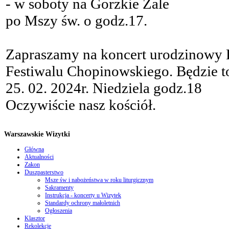
- w soboty na Gorzkie Żale
po Mszy św. o godz.17.
Zapraszamy na koncert urodzinowy 
Festiwalu Chopinowskiego. Będzie 
25. 02. 2024r. Niedziela godz.18
Oczywiście nasz kościół.
Warszawskie Wizytki
Główna
Aktualności
Zakon
Duszpasterstwo
Msze św i nabożeństwa w roku liturgicznym
Sakramenty
Instrukcja - koncerty u Wizytek
Standardy ochrony małoletnich
Ogłoszenia
Klasztor
Rekolekcje