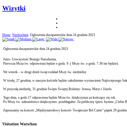
Wizytki
Home
Nachrichten
Ogłoszenia duszpasterskie dnia 24 grudnia 2023
Ogłoszenia duszpasterskie dnia 24 grudnia 2023
Jutro- Uroczystość Bożego Narodzenia.
Pierwsza Msza św. odprawiona będzie o godz. 9. ( Mszy św. o godz. 7.30 nie będzie).
We wtorek – w drugi dzień świąt rozkład Mszy św. niedzielny
W środę, 27 grudnia, w naszym kościele będzie całodzienne wystawienie Najświętszego Sakr
W przyszłą niedzielę, 31 grudnia Święto Świętej Rodziny: Jezusa, Maryi i Józefa
Tego dnia, o godz.17 odprawiona będzie Msza św. dziękczynna za kończący się rok.
Po Mszy św. nabożeństwo dziękczynno- przebłagalne. Za publiczny śpiew hymnu „Ciebie
Zapraszamy na koncert „Międzynarodowy koncert- Świąteczne Bel Canto” piątek 29 grudnia
Visitation Warschau