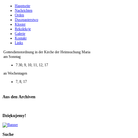
Hauptseite
Nachrichten
Orden
Duszpasterstwo
Kloster
Rekolekcje
Galerie
Kontakt
Links
Gottesdienstordnung in der Kirche der Heimsuchung Maria
am Sonntag
7:30, 9, 10, 11, 12, 17
an Wochentagen
7, 8, 17
Aus den Archiven
Dziękujemy!
Suche