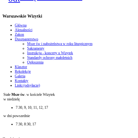
Warszawskie Wizytki
Główna
Aktualności
Zakon
Duszpasterstwo
Msze św i nabożeństwa w roku liturgicznym
Sakramenty
Instrukcja - koncerty u Wizytek
Standardy ochrony małoletnich
Ogłoszenia
Klasztor
Rekolekcje
Galeria
Kontakty
Linki (odsyłacze)
Stałe
Msze św
. w kościele Wizytek
w niedzielę
7:30, 9, 10, 11, 12, 17
w dni powszednie
7:30, 8:30, 17