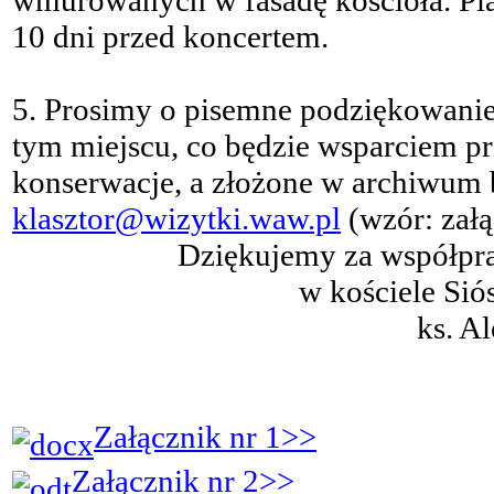
wmurowanych w fasadę kościoła. Plak
10 dni przed koncertem.
5. Prosimy o pisemne podziękowani
tym miejscu, co będzie wsparciem pr
konserwacje, a złożone w archiwum 
klasztor@wizytki.waw.pl
(wzór: załą
Dziękujemy za współpr
w kościele Sió
ks. A
Załącznik nr 1>>
Załącznik nr 2>>