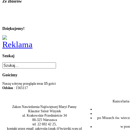
Ze zbiorów
Dziękujemy!
Szukaj
Gościmy
Naszą witrynę przegląda teraz
15
gości
Odsłon
: 1565117
Kancelaria
Zakon Nawiedzenia Najświętszej Maryi Panny
Klasztor Sióstr Wizytek
ul. Krakowskie Przedmieście 34
po Mszach św. wiecz
00-325 Warszawa
tel. 22 692 42 25,
w pon
kontakt przez email: zakrystia (znak @)wizytki.waw.pl