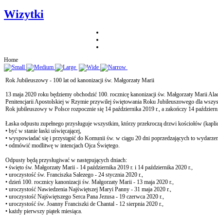
Wizytki
Home
Rok Jubileuszowy - 100 lat od kanonizacji św. Małgorzaty Marii
13 maja 2020 roku będziemy obchodzić 100. rocznicę kanonizacji św. Małgorzaty Marii Alacoq
Penitencjarii Apostolskiej w Rzymie przywilej świętowania Roku Jubileuszowego dla wszys
Rok jubileuszowy w Polsce rozpocznie się 14 października 2019 r., a zakończy 14 październ
Łaska odpustu zupełnego przysługuje wszystkim, którzy przekroczą drzwi kościołów (kapl
• być w stanie łaski uświęcającej,
• wyspowiadać się i przystąpić do Komunii św. w ciągu 20 dni poprzedzających to wydarzen
• odmówić modlitwę w intencjach Ojca Świętego.
Odpusty będą przysługiwać w następujących dniach:
• święto św. Małgorzaty Marii - 14 października 2019 r. i 14 października 2020 r.,
• uroczystość św. Franciszka Salezego - 24 stycznia 2020 r.,
• dzień 100. rocznicy kanonizacji św. Małgorzaty Marii - 13 maja 2020 r.,
• uroczystość Nawiedzenia Najświętszej Maryi Panny - 31 maja 2020 r.,
• uroczystość Najświętszego Serca Pana Jezusa - 19 czerwca 2020 r.,
• uroczystość św. Joanny Franciszki de Chantal - 12 sierpnia 2020 r.,
• każdy pierwszy piątek miesiąca.