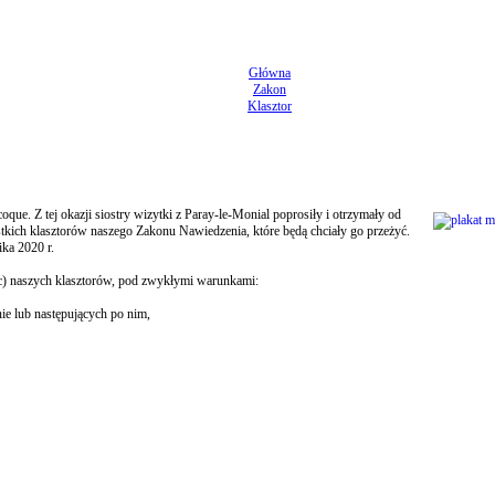
Główna
Zakon
Klasztor
ue. Z tej okazji siostry wizytki z Paray-le-Monial poprosiły i otrzymały od
tkich klasztorów naszego Zakonu Nawiedzenia, które będą chciały go przeżyć.
ika 2020 r.
ic) naszych klasztorów, pod zwykłymi warunkami:
ie lub następujących po nim,