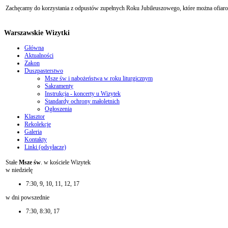
Zachęcamy do korzystania z odpustów zupełnych Roku Jubileuszowego, które można ofiarow
Warszawskie Wizytki
Główna
Aktualności
Zakon
Duszpasterstwo
Msze św i nabożeństwa w roku liturgicznym
Sakramenty
Instrukcja - koncerty u Wizytek
Standardy ochrony małoletnich
Ogłoszenia
Klasztor
Rekolekcje
Galeria
Kontakty
Linki (odsyłacze)
Stałe
Msze św
. w kościele Wizytek
w niedzielę
7:30, 9, 10, 11, 12, 17
w dni powszednie
7:30, 8:30, 17