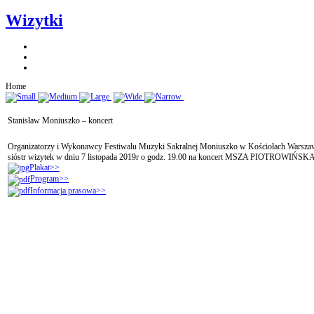
Wizytki
Home
Stanisław Moniuszko – koncert
Organizatorzy i Wykonawcy Festiwalu Muzyki Sakralnej Moniuszko w Kościołach Warszawy
sióstr wizytek w dniu 7 listopada 2019r o godz. 19.00 na koncert MSZA PIOTROWIŃSK
Plakat>>
Program>>
Informacja prasowa>>