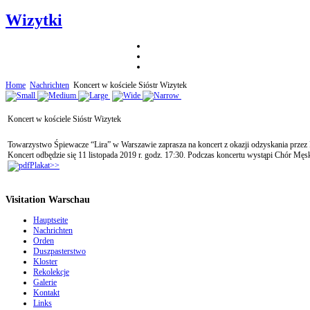
Wizytki
Home
Nachrichten
Koncert w kościele Sióstr Wizytek
Koncert w kościele Sióstr Wizytek
Towarzystwo Śpiewacze “Lira” w Warszawie zaprasza na koncert z okazji odzyskania przez 
Koncert odbędzie się 11 listopada 2019 r. godz. 17:30. Podczas koncertu wystąpi Chór Mę
Plakat>>
Visitation Warschau
Hauptseite
Nachrichten
Orden
Duszpasterstwo
Kloster
Rekolekcje
Galerie
Kontakt
Links