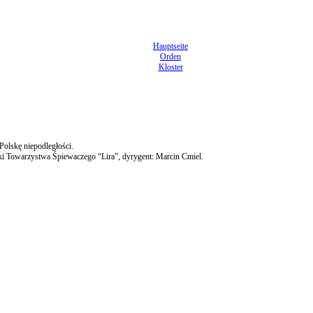
Hauptseite
Orden
Kloster
Polskę niepodległości.
ski Towarzystwa Śpiewaczego “Lira”, dyrygent: Marcin Cmiel.