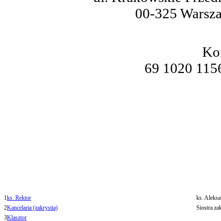
00-325 Warsz
Ko
69 1020 115
1
ks. Rektor
ks. Aleks
2
Kancelaria (zakrystia)
Siostra za
3
Klasztor