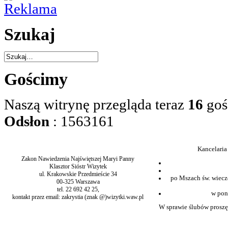
Szukaj
Gościmy
Naszą witrynę przegląda teraz
16
goś
Odsłon
: 1563161
Kancelaria
Zakon Nawiedzenia Najświętszej Maryi Panny
Klasztor Sióstr Wizytek
ul. Krakowskie Przedmieście 34
po Mszach św. wiecz
00-325 Warszawa
tel. 22 692 42 25,
w pon
kontakt przez email: zakrystia (znak @)wizytki.waw.pl
W sprawie ślubów proszę 