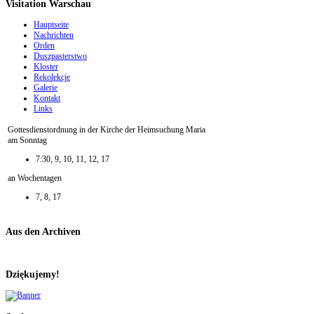
Visitation Warschau
Hauptseite
Nachrichten
Orden
Duszpasterstwo
Kloster
Rekolekcje
Galerie
Kontakt
Links
Gottesdienstordnung in der Kirche der Heimsuchung Maria
am Sonntag
7:30, 9, 10, 11, 12, 17
an Wochentagen
7, 8, 17
Aus den Archiven
Dziękujemy!