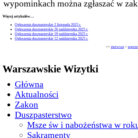
wypominkach można zgłaszać w zakr
Więcej artykułów…
Ogłoszenia duszpasterskie 2 listopada 2025 r.
Ogłoszenia duszpasterskie 26 października 2025 r.
Ogłoszenia duszpasterskie 19 października 2025 r.
Ogłoszenia duszpasterskie 12 października 2025 r.
<<
pierwsza
<
poprze
Warszawskie Wizytki
Główna
Aktualności
Zakon
Duszpasterstwo
Msze św i nabożeństwa w roku
Sakramenty