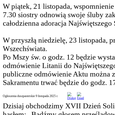
W piątek, 21 listopada, wspomnieni
7.30 siostry odnowią swoje śluby za
całodzienna adoracja Najświętszego
W przyszłą niedzielę, 23 listopada, 
Wszechświata.
Po Mszy św. o godz. 12 będzie wyst
odmówienie Litanii do Najświętszego
publiczne odmówienie Aktu można zy
Sakramentu trwać będzie do godz. 1
Ogłoszenia duszpasterskie 9 listopada 2025 r.
Dzisiaj obchodzimy XVII Dzień Sol
hasłem: „Bądźmy głosem prześladow