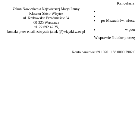
Kancelaria
Zakon Nawiedzenia Najświętszej Maryi Panny
Klasztor Sióstr Wizytek
ul. Krakowskie Przedmieście 34
po Mszach św. wiecz
00-325 Warszawa
tel. 22 692 42 25,
w pon
kontakt przez email: zakrystia (znak @)wizytki.waw.pl
W sprawie ślubów proszę 
Konto bankowe: 69 1020 1156 0000 7902 