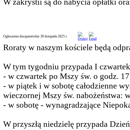
W zakrystii są do nabycia opłatki oraz
Ogłoszenia duszpasterskie 30 listopada 2025 r.
Roraty w naszym kościele będą odpr
W tym tygodniu przypada I czwartek, 
- w czwartek po Mszy św. o godz. 1
- w piątek i w sobotę całodzienne w
wieczornej Mszy św. nabożeństwa: w 
- w sobotę - wynagradzające Niepok
W przyszłą niedzielę przypada Dzie