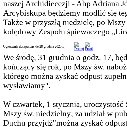
naszej Archidiecezji - Abp Adriana Józ
Arcybiskupa będziemy modlić się teg
Także w przyszłą niedzielę, po Mszy
kolędowy Zespołu śpiewaczego „Lir
Ogłoszenia duszpasterskie 28 grudnia 2025 r.
We środę, 31 grudnia o godz. 17, bę
kończący się rok, po Mszy św. nabo
którego można zyskać odpust zupełn
wysławiamy".
W czwartek, 1 stycznia, uroczystość
Mszy św. niedzielny; za udział w p
Duchu przyjdź"można zyskać odpust 