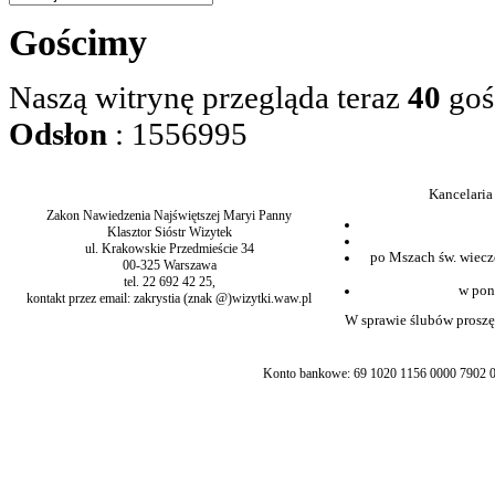
Gościmy
Naszą witrynę przegląda teraz
40
goś
Odsłon
: 1556995
Kancelaria
Zakon Nawiedzenia Najświętszej Maryi Panny
Klasztor Sióstr Wizytek
ul. Krakowskie Przedmieście 34
po Mszach św. wiecz
00-325 Warszawa
tel. 22 692 42 25,
w pon
kontakt przez email: zakrystia (znak @)wizytki.waw.pl
W sprawie ślubów proszę 
Konto bankowe: 69 1020 1156 0000 7902 