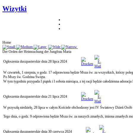
Wizytki
Home
Der Orden der Heimsuchung der Jungfrau Maria
Ogłoszenia duszpasterskie dnia 28 lipca 2024
W czwartek, 1 sierpnia, o godz. 17 odprawiona będzie Msza św. za wszystkich, którzy pol
Po Mszy św. Godzina Święta.
W tym tygodniu przypada I piątek i I sobota miesiąca, z tej racji będzie całodzienna adorac
Ogłoszenia duszpasterskie dnia 21 lipca 2024
W przyszłą niedzielę, 28 lipca w całym Kościele obchodzony jest IV Światowy Dzień Osób S
Tego dnia, o godz. 9 odprawiona będzie Msza św. za naszych zmarłych, imiona zmarłych moż
Ogłoszenia duszpasterskie dnia 30 czerwca 2024