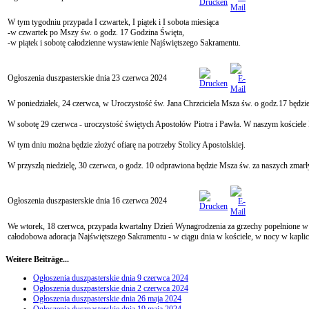
W tym tygodniu przypada I czwartek, I piątek i I sobota miesiąca
-w czwartek po Mszy św. o godz. 17 Godzina Święta,
-w piątek i sobotę całodzienne wystawienie Najświętszego Sakramentu.
Ogłoszenia duszpasterskie dnia 23 czerwca 2024
W poniedziałek, 24 czerwca, w Uroczystość św. Jana Chrzciciela Msza św. o godz.17 będzie o
W sobotę 29 czerwca - uroczystość świętych Apostołów Piotra i Pawła. W naszym kościele 
W tym dniu można będzie złożyć ofiarę na potrzeby Stolicy Apostolskiej.
W przyszłą niedzielę, 30 czerwca, o godz. 10 odprawiona będzie Msza św. za naszych zmarły
Ogłoszenia duszpasterskie dnia 16 czerwca 2024
We wtorek, 18 czerwca, przypada kwartalny Dzień Wynagrodzenia za grzechy popełnione w s
całodobowa adoracja Najświętszego Sakramentu - w ciągu dnia w kościele, w nocy w kaplicy
Weitere Beiträge...
Ogłoszenia duszpasterskie dnia 9 czerwca 2024
Ogłoszenia duszpasterskie dnia 2 czerwca 2024
Ogłoszenia duszpasterskie dnia 26 maja 2024