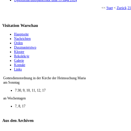
Ogłoszenia duszpasterskie dnia 19 maja 2024
<<
Start
<
Zurück
21
Visitation Warschau
Hauptseite
Nachrichten
Orden
Duszpasterstwo
Kloster
Rekolekcje
Galerie
Kontakt
Links
Gottesdienstordnung in der Kirche der Heimsuchung Maria
am Sonntag
7:30, 9, 10, 11, 12, 17
an Wochentagen
7, 8, 17
Aus den Archiven