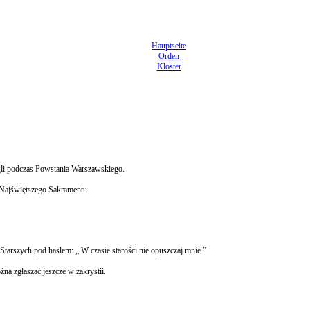
Hauptseite
Orden
Kloster
egli podczas Powstania Warszawskiego.
ja Najświętszego Sakramentu.
tarszych pod hasłem: „ W czasie starości nie opuszczaj mnie.”
na zgłaszać jeszcze w zakrystii.