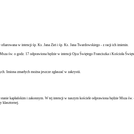
fiarowana w intencji śp. Ks. Jana Ziei i śp. Ks. Jana Twardowskiego - z racji ich imienin.
Msza św. o godz. 17 odprawiona będzie w intencji Ojca Świętego Franciszka i Kościoła Święt
ch. Imiona zmarłych można jeszcze zgłaszać w zakrystii.
tanie kapłańskim i zakonnym. W tej intencji w naszym kościele odprawiona będzie Msza św. 
 klasztornej.