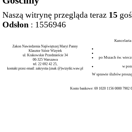
Gościmy
Naszą witrynę przegląda teraz
15
goś
Odsłon
: 1556946
Kancelaria
Zakon Nawiedzenia Najświętszej Maryi Panny
Klasztor Sióstr Wizytek
ul. Krakowskie Przedmieście 34
po Mszach św. wiecz
00-325 Warszawa
tel. 22 692 42 25,
w pon
kontakt przez email: zakrystia (znak @)wizytki.waw.pl
W sprawie ślubów proszę 
Konto bankowe: 69 1020 1156 0000 7902 