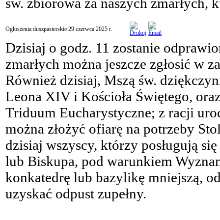
św. zbiorowa za naszych zmarłych, k
Ogłoszenia duszpasterskie 29 czerwca 2025 r.
Dzisiaj o godz. 11 zostanie odprawi
zmarłych można jeszcze zgłosić w zak
Również dzisiaj, Mszą św. dziękczynn
Leona XIV i Kościoła Świętego, ora
Triduum Eucharystyczne; z racji uro
można złożyć ofiarę na potrzeby Sto
dzisiaj wszyscy, którzy posługują s
lub Biskupa, pod warunkiem Wyznania
konkatedrę lub bazylikę mniejszą, o
uzyskać odpust zupełny.