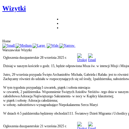
Wizytki
Home
Warszawskie Wizytki
Ogłoszenia duszpasterskie 28 września 2025 r.
Dzisiaj w naszym kościele o godz. 15, będzie odprawiona Msza św. w intencji Misji i Misjo
Jutro, 29 września przypada Święto Archaniołów Michała, Gabriela i Rafała- jest to równie
Zachęcamy również do udziału w rozpoczynających się od środy, 1października, nabożeńst
W tym tygodniu przypadają I czwartek, piątek i sobota miesiąca-
w czwartek, 2 października- Wspomnienie Świętych Aniołów Stróżów- tego dnia w naszym koś
całodobowa Adoracja Najświętszego Sakramentu- w nocy w Kaplicy klasztornej;
w piątek i sobotę- Adoracja całodzienna;
w sobotę- nabożeństwo wynagradzające Niepokalanemu Sercu Maryi
W dniach 4-5 października będziemy obchodzić111. Światowy Dzień Migranta i Uchodźcy po
Ogłoszenia duszpasterskie 21 września 2025 r.