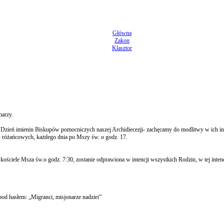
Główna
Zakon
Klasztor
narzy.
ż Dzień imienin Biskupów pomocniczych naszej Archidiecezji- zachęcamy do modlitwy w ich int
w różańcowych, każdego dnia po Mszy św. o godz. 17.
ciele Msza św.o godz. 7:30, zostanie odprawiona w intencji wszystkich Rodzin, w tej intenc
d hasłem: „Migranci, misjonarze nadziei”