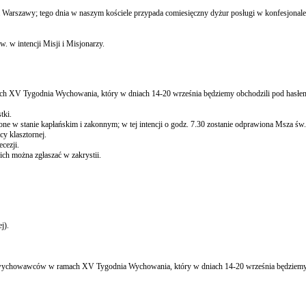
Warszawy; tego dnia w naszym kościele przypada comiesięczny dyżur posługi w konfesjonale
. w intencji Misji i Misjonarzy.
mach XV Tygodnia Wychowania, który w dniach 14-20 września będziemy obchodzili pod hasłe
tki.
e w stanie kapłańskim i zakonnym; w tej intencji o godz. 7.30 zostanie odprawiona Msza św.
y klasztornej.
cezji.
ich można zgłaszać w zakrystii.
j).
eż i wychowawców w ramach XV Tygodnia Wychowania, który w dniach 14-20 września będziemy