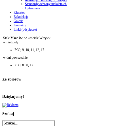
Standardy ochrony małoletnich
Ogłoszenia
Klasztor
Rekolekcje
Galeria
Kontakty
Linki (odsyłacze)
Stałe
Msze św
. w kościele Wizytek
w niedzielę
7:30, 9, 10, 11, 12, 17
w dni powszednie
7:30, 8:30, 17
Ze zbiorów
Dziękujemy!
Szukaj