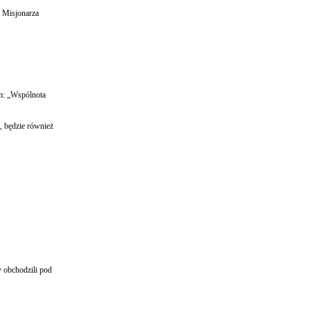
 Misjonarza
m: „Wspólnota
, będzie również
 obchodzili pod