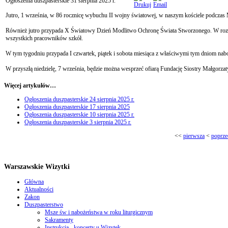
Ogłoszenia duszpasterskie 31 sierpnia 2025 r.
Jutro, 1 września, w 86 rocznicę wybuchu II wojny światowej, w naszym kościele podczas 
Również jutro przypada X Światowy Dzień Modlitwo Ochronę Świata Stworzonego. W rozpoc
wszystkich pracowników szkół.
W tym tygodniu przypada I czwartek, piątek i sobota miesiąca z właściwymi tym dniom nab
W przyszłą niedzielę, 7 września, będzie można wesprzeć ofiarą Fundację Siostry Małgorza
Więcej artykułów…
Ogłoszenia duszpasterskie 24 sierpnia 2025 r.
Ogłoszenia duszpasterskie 17 sierpnia 2025
Ogłoszenia duszpasterskie 10 sierpnia 2025 r.
Ogłoszenia duszpasterskie 3 sierpnia 2025 r.
<<
pierwsza
<
poprze
Warszawskie Wizytki
Główna
Aktualności
Zakon
Duszpasterstwo
Msze św i nabożeństwa w roku liturgicznym
Sakramenty
Instrukcja - koncerty u Wizytek