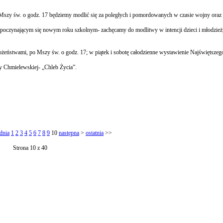
Mszy św. o godz. 17 będziemy modlić się za poległych i pomordowanych w czasie wojny oraz 
zynającym się nowym roku szkolnym- zachęcamy do modlitwy w intencji dzieci i młodzieży 
ożeństwami, po Mszy św. o godz. 17; w piątek i sobotę całodzienne wystawienie Najświętsze
ty Chmielewskiej- „Chleb Życia”.
dnia
1
2
3
4
5
6
7
8
9
10
następna
>
ostatnia
>>
Strona 10 z 40