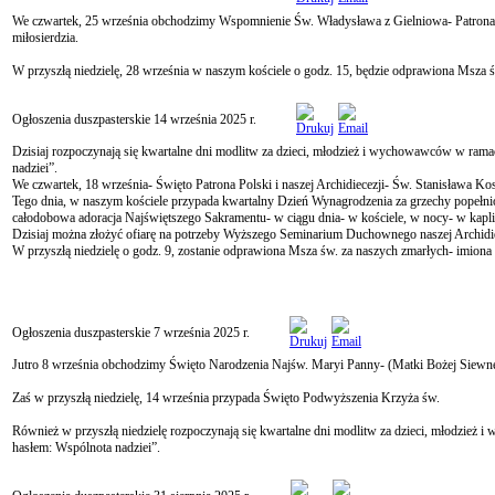
We czwartek, 25 września obchodzimy Wspomnienie Św. Władysława z Gielniowa- Patrona 
miłosierdzia.
W przyszłą niedzielę, 28 września w naszym kościele o godz. 15, będzie odprawiona Msza św
Ogłoszenia duszpasterskie 14 września 2025 r.
Dzisiaj rozpoczynają się kwartalne dni modlitw za dzieci, młodzież i wychowawców w ra
nadziei”.
We czwartek, 18 września- Święto Patrona Polski i naszej Archidiecezji- Św. Stanisława Kos
Tego dnia, w naszym kościele przypada kwartalny Dzień Wynagrodzenia za grzechy popełnion
całodobowa adoracja Najświętszego Sakramentu- w ciągu dnia- w kościele, w nocy- w kaplic
Dzisiaj można złożyć ofiarę na potrzeby Wyższego Seminarium Duchownego naszej Archidie
W przyszłą niedzielę o godz. 9, zostanie odprawiona Msza św. za naszych zmarłych- imiona 
Ogłoszenia duszpasterskie 7 września 2025 r.
Jutro 8 września obchodzimy Święto Narodzenia Najśw. Maryi Panny- (Matki Bożej Siewne
Zaś w przyszłą niedzielę, 14 września przypada Święto Podwyższenia Krzyża św.
Również w przyszłą niedzielę rozpoczynają się kwartalne dni modlitw za dzieci, młodzi
hasłem: Wspólnota nadziei”.