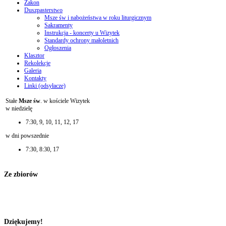
Zakon
Duszpasterstwo
Msze św i nabożeństwa w roku liturgicznym
Sakramenty
Instrukcja - koncerty u Wizytek
Standardy ochrony małoletnich
Ogłoszenia
Klasztor
Rekolekcje
Galeria
Kontakty
Linki (odsyłacze)
Stałe
Msze św
. w kościele Wizytek
w niedzielę
7:30, 9, 10, 11, 12, 17
w dni powszednie
7:30, 8:30, 17
Ze zbiorów
Dziękujemy!