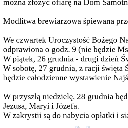
można złożyć ofiarę na Dom Samotn
Modlitwa brewiarzowa śpiewana przez
We czwartek Uroczystość Bożego Nar
odprawiona o godz. 9 (nie będzie Msz
W piątek, 26 grudnia - drugi dzień Ś
W sobotę, 27 grudnia, z racji święta
będzie całodzienne wystawienie Naj
W przyszłą niedzielę, 28 grudnia bę
Jezusa, Maryi i Józefa.
W zakrystii są do nabycia opłatki i si