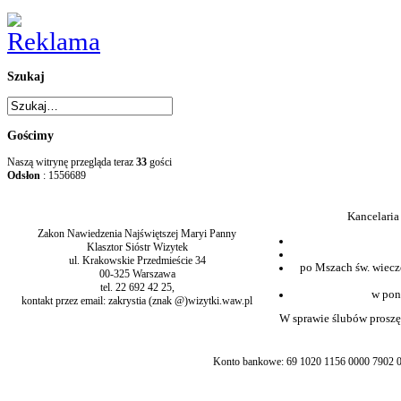
Szukaj
Gościmy
Naszą witrynę przegląda teraz
33
gości
Odsłon
: 1556689
Kancelaria
Zakon Nawiedzenia Najświętszej Maryi Panny
Klasztor Sióstr Wizytek
ul. Krakowskie Przedmieście 34
po Mszach św. wiecz
00-325 Warszawa
tel. 22 692 42 25,
w pon
kontakt przez email: zakrystia (znak @)wizytki.waw.pl
W sprawie ślubów proszę 
Konto bankowe: 69 1020 1156 0000 7902 