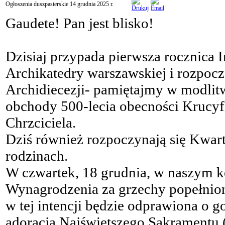
Ogłoszenia duszpasterskie 14 grudnia 2025 r.
Gaudete! Pan jest blisko!
Dzisiaj przypada pierwsza rocznica 
Archikatedry warszawskiej i rozpoczę
Archidiecezji- pamiętajmy w modlitw
obchody 500-lecia obecności Krucyf
Chrzciciela.
Dziś również rozpoczynają się Kwart
rodzinach.
W czwartek, 18 grudnia, w naszym k
Wynagrodzenia za grzechy popełnion
w tej intencji będzie odprawiona o g
adoracja Najświętszego Sakramentu (