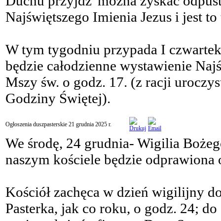
Duchu przyjdź"można zyskać odpust 
Najświętszego Imienia Jezus i jest t
W tym tygodniu przypada I czwartek, 
będzie całodzienne wystawienie Naj
Mszy św. o godz. 17. (z racji uroczy
Godziny Świętej).
Ogłoszenia duszpasterskie 21 grudnia 2025 r.
We środę, 24 grudnia- Wigilia Boże
naszym kościele będzie odprawiona o
Kościół zachęca w dzień wigilijny 
Pasterka, jak co roku, o godz. 24; d