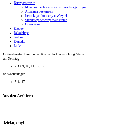
Duszpasterstwo
Msze św i nabożeństwa w roku liturgicznym
Anzeigen pastoralen
Instrukcja - koncerty u Wizytek
Standardy ochrony małoletnich
Ogłoszenia
Kloster
Rekolekcje
Galerie
Kontakt
Links
Gottesdienstordnung in der Kirche der Heimsuchung Maria
am Sonntag
7:30, 9, 10, 11, 12, 17
an Wochentagen
7, 8, 17
Aus den Archiven
Dziękujemy!