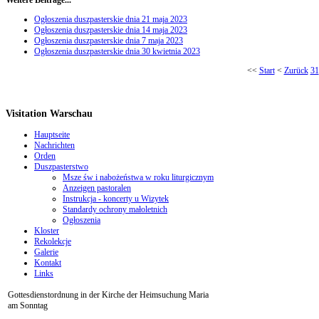
Weitere Beiträge...
Ogłoszenia duszpasterskie dnia 21 maja 2023
Ogłoszenia duszpasterskie dnia 14 maja 2023
Ogłoszenia duszpasterskie dnia 7 maja 2023
Ogłoszenia duszpasterskie dnia 30 kwietnia 2023
<<
Start
<
Zurück
31
Visitation Warschau
Hauptseite
Nachrichten
Orden
Duszpasterstwo
Msze św i nabożeństwa w roku liturgicznym
Anzeigen pastoralen
Instrukcja - koncerty u Wizytek
Standardy ochrony małoletnich
Ogłoszenia
Kloster
Rekolekcje
Galerie
Kontakt
Links
Gottesdienstordnung in der Kirche der Heimsuchung Maria
am Sonntag