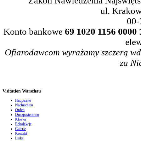
Zakon Nawiedzenia Najświętsz
ul. Krakow
00-
Konto bankowe
69 1020 1156 0000 
elew
Ofiarodawcom wyrażamy szczerą wdz
za Ni
Visitation Warschau
Hauptseite
Nachrichten
Orden
Duszpasterstwo
Kloster
Rekolekcje
Galerie
Kontakt
Links