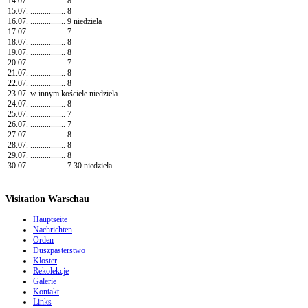
14.07. ................. 8
15.07. ................. 8
16.07. ................. 9 niedziela
17.07. ................. 7
18.07. ................. 8
19.07. ................. 8
20.07. ................. 7
21.07. ................. 8
22.07. ................. 8
23.07. w innym kościele niedziela
24.07. ................. 8
25.07. ................. 7
26.07. ................. 7
27.07. ................. 8
28.07. ................. 8
29.07. ................. 8
30.07. ................. 7.30 niedziela
Visitation Warschau
Hauptseite
Nachrichten
Orden
Duszpasterstwo
Kloster
Rekolekcje
Galerie
Kontakt
Links