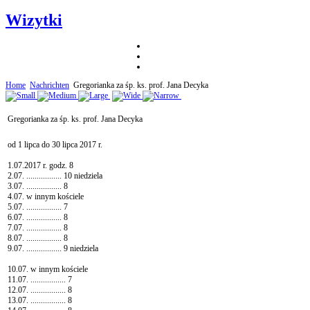
Wizytki
Home
Nachrichten
Gregorianka za śp. ks. prof. Jana Decyka
Gregorianka za śp. ks. prof. Jana Decyka
od 1 lipca do 30 lipca 2017 r.
1.07.2017 r. godz. 8
2.07. ................. 10 niedziela
3.07. ................. 8
4.07. w innym kościele
5.07. ................. 7
6.07. ................. 8
7.07. ................. 8
8.07. ................. 8
9.07. ................. 9 niedziela
10.07. w innym kościele
11.07. ................. 7
12.07. ................. 8
13.07. ................. 8