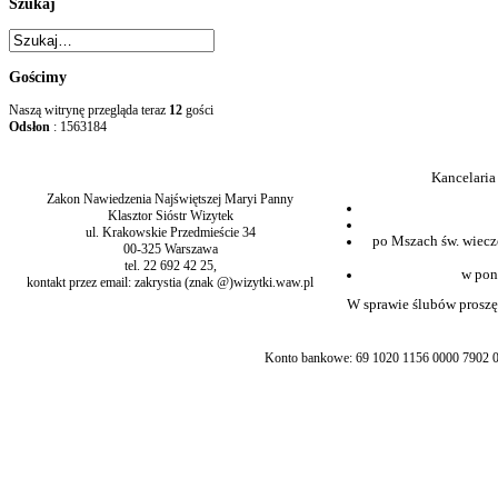
Szukaj
Gościmy
Naszą witrynę przegląda teraz
12
gości
Odsłon
: 1563184
Kancelaria
Zakon Nawiedzenia Najświętszej Maryi Panny
Klasztor Sióstr Wizytek
ul. Krakowskie Przedmieście 34
po Mszach św. wiecz
00-325 Warszawa
tel. 22 692 42 25,
w pon
kontakt przez email: zakrystia (znak @)wizytki.waw.pl
W sprawie ślubów proszę 
Konto bankowe: 69 1020 1156 0000 7902 