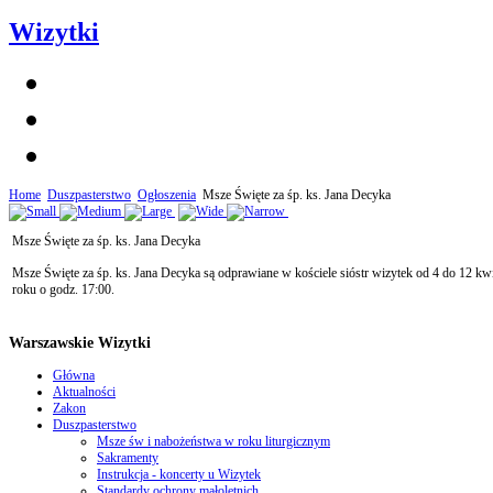
Wizytki
Home
Duszpasterstwo
Ogłoszenia
Msze Święte za śp. ks. Jana Decyka
Msze Święte za śp. ks. Jana Decyka
Msze Święte za śp. ks. Jana Decyka są odprawiane w kościele sióstr wizytek od 4 do 12 kw
roku o godz. 17:00.
Warszawskie Wizytki
Główna
Aktualności
Zakon
Duszpasterstwo
Msze św i nabożeństwa w roku liturgicznym
Sakramenty
Instrukcja - koncerty u Wizytek
Standardy ochrony małoletnich