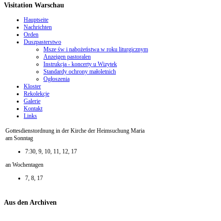
Visitation Warschau
Hauptseite
Nachrichten
Orden
Duszpasterstwo
Msze św i nabożeństwa w roku liturgicznym
Anzeigen pastoralen
Instrukcja - koncerty u Wizytek
Standardy ochrony małoletnich
Ogłoszenia
Kloster
Rekolekcje
Galerie
Kontakt
Links
Gottesdienstordnung in der Kirche der Heimsuchung Maria
am Sonntag
7:30, 9, 10, 11, 12, 17
an Wochentagen
7, 8, 17
Aus den Archiven