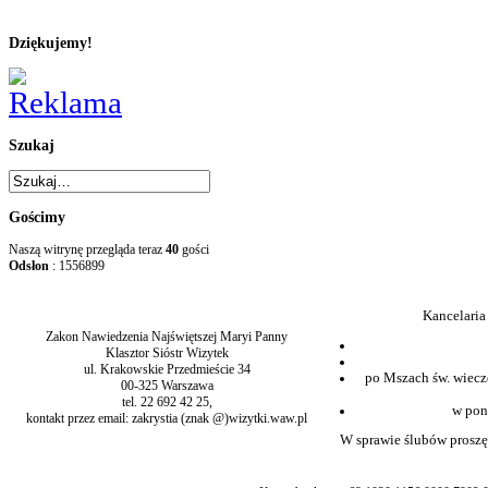
Dziękujemy!
Szukaj
Gościmy
Naszą witrynę przegląda teraz
40
gości
Odsłon
: 1556899
Kancelaria
Zakon Nawiedzenia Najświętszej Maryi Panny
Klasztor Sióstr Wizytek
ul. Krakowskie Przedmieście 34
po Mszach św. wiecz
00-325 Warszawa
tel. 22 692 42 25,
w pon
kontakt przez email: zakrystia (znak @)wizytki.waw.pl
W sprawie ślubów proszę 