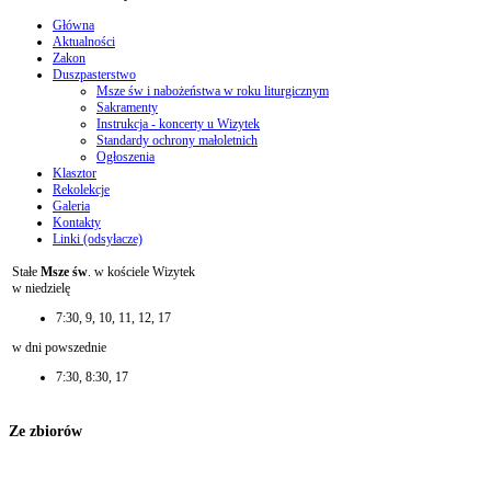
Główna
Aktualności
Zakon
Duszpasterstwo
Msze św i nabożeństwa w roku liturgicznym
Sakramenty
Instrukcja - koncerty u Wizytek
Standardy ochrony małoletnich
Ogłoszenia
Klasztor
Rekolekcje
Galeria
Kontakty
Linki (odsyłacze)
Stałe
Msze św
. w kościele Wizytek
w niedzielę
7:30, 9, 10, 11, 12, 17
w dni powszednie
7:30, 8:30, 17
Ze zbiorów