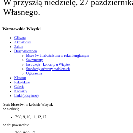
W przyszłą niedzielę, 27 październi
Własnego.
Warszawskie Wizytki
Główna
Aktualności
Zakon
Duszpasterstwo
Msze św i nabożeństwa w roku liturgicznym
Sakramenty
Instrukcja - koncerty u Wizytek
Standardy ochrony małoletnich
Ogłoszenia
Klasztor
Rekolekcje
Galeria
Kontakty
Linki (odsyłacze)
Stałe
Msze św
. w kościele Wizytek
w niedzielę
7:30, 9, 10, 11, 12, 17
w dni powszednie