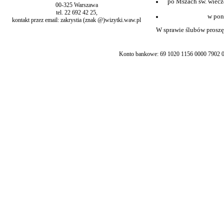
po Mszach św. wiecz
00-325 Warszawa
tel. 22 692 42 25,
w pon
kontakt przez email: zakrystia (znak @)wizytki.waw.pl
W sprawie ślubów proszę 
Konto bankowe: 69 1020 1156 0000 7902 