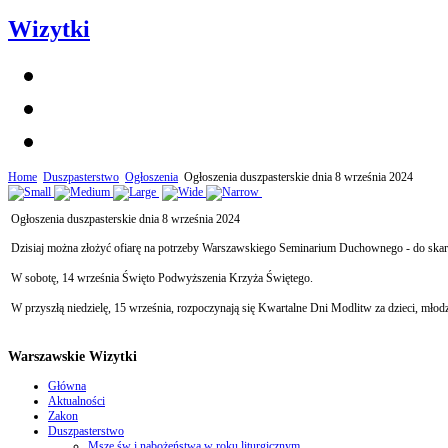
Wizytki
Home
Duszpasterstwo
Ogłoszenia
Ogłoszenia duszpasterskie dnia 8 września 2024
Ogłoszenia duszpasterskie dnia 8 września 2024
Dzisiaj można złożyć ofiarę na potrzeby Warszawskiego Seminarium Duchownego - do skar
W sobotę, 14 września Święto Podwyższenia Krzyża Świętego.
W przyszłą niedzielę, 15 września, rozpoczynają się Kwartalne Dni Modlitw za dzieci, mł
Warszawskie Wizytki
Główna
Aktualności
Zakon
Duszpasterstwo
Msze św i nabożeństwa w roku liturgicznym