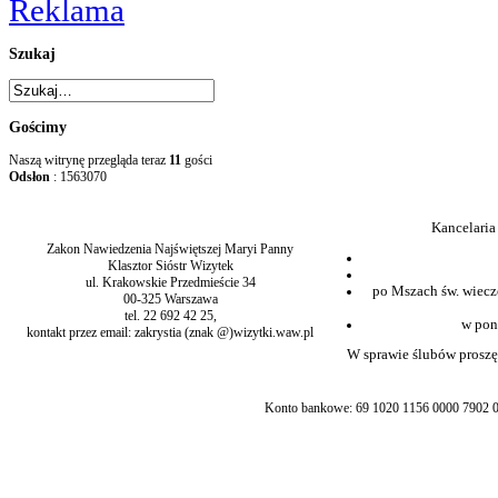
Szukaj
Gościmy
Naszą witrynę przegląda teraz
11
gości
Odsłon
: 1563070
Kancelaria
Zakon Nawiedzenia Najświętszej Maryi Panny
Klasztor Sióstr Wizytek
ul. Krakowskie Przedmieście 34
po Mszach św. wiecz
00-325 Warszawa
tel. 22 692 42 25,
w pon
kontakt przez email: zakrystia (znak @)wizytki.waw.pl
W sprawie ślubów proszę 
Konto bankowe: 69 1020 1156 0000 7902 