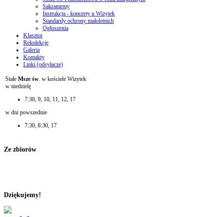
Sakramenty
Instrukcja - koncerty u Wizytek
Standardy ochrony małoletnich
Ogłoszenia
Klasztor
Rekolekcje
Galeria
Kontakty
Linki (odsyłacze)
Stałe
Msze św
. w kościele Wizytek
w niedzielę
7:30, 9, 10, 11, 12, 17
w dni powszednie
7:30, 8:30, 17
Ze zbiorów
Dziękujemy!