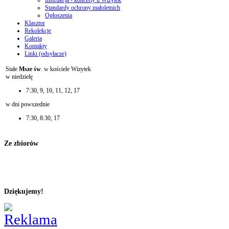
Instrukcja - koncerty u Wizytek
Standardy ochrony małoletnich
Ogłoszenia
Klasztor
Rekolekcje
Galeria
Kontakty
Linki (odsyłacze)
Stałe
Msze św
. w kościele Wizytek
w niedzielę
7:30, 9, 10, 11, 12, 17
w dni powszednie
7:30, 8:30, 17
Ze zbiorów
Dziękujemy!