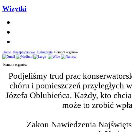
Wizytki
Home
Duszpasterstwo
Ogłoszenia
Remont organów
Remont organów
Podjeliśmy trud prac konserwators
chóru i pomieszczeń przyległych 
Józefa Oblubieńca. Każdy, kto chci
może to zrobić wpł
Zakon Nawiedzenia Najświętsz