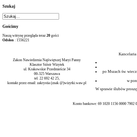
Szukaj
Gościmy
Naszą witrynę przegląda teraz
20
gości
Odsłon
: 1556221
Kancelaria
Zakon Nawiedzenia Najświętszej Maryi Panny
Klasztor Sióstr Wizytek
ul. Krakowskie Przedmieście 34
po Mszach św. wiecz
00-325 Warszawa
tel. 22 692 42 25,
w pon
kontakt przez email: zakrystia (znak @)wizytki.waw.pl
W sprawie ślubów proszę 
Konto bankowe: 69 1020 1156 0000 7902 