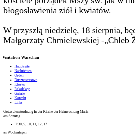
kościele porządek Mszy św. jak w ni
błogosławienia ziół i kwiatów.
W przyszłą niedzielę, 18 sierpnia, b
Małgorzaty Chmielewskiej -„Chleb Ż
Visitation Warschau
Hauptseite
Nachrichten
Orden
Duszpasterstwo
Kloster
Rekolekcje
Galerie
Kontakt
Links
Gottesdienstordnung in der Kirche der Heimsuchung Maria
am Sonntag
7:30, 9, 10, 11, 12, 17
an Wochentagen