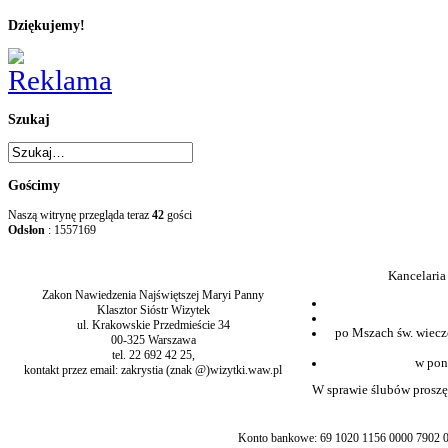
Dziękujemy!
Szukaj
Gościmy
Naszą witrynę przegląda teraz
42
gości
Odsłon
: 1557169
Kancelaria
Zakon Nawiedzenia Najświętszej Maryi Panny
Klasztor Sióstr Wizytek
ul. Krakowskie Przedmieście 34
po Mszach św. wiecz
00-325 Warszawa
tel. 22 692 42 25,
w pon
kontakt przez email: zakrystia (znak @)wizytki.waw.pl
W sprawie ślubów proszę 
Konto bankowe: 69 1020 1156 0000 7902 