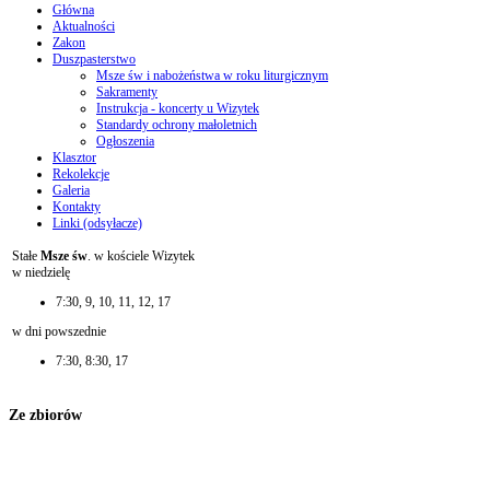
Główna
Aktualności
Zakon
Duszpasterstwo
Msze św i nabożeństwa w roku liturgicznym
Sakramenty
Instrukcja - koncerty u Wizytek
Standardy ochrony małoletnich
Ogłoszenia
Klasztor
Rekolekcje
Galeria
Kontakty
Linki (odsyłacze)
Stałe
Msze św
. w kościele Wizytek
w niedzielę
7:30, 9, 10, 11, 12, 17
w dni powszednie
7:30, 8:30, 17
Ze zbiorów