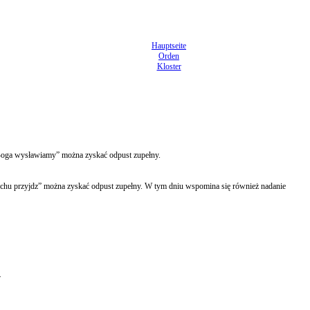
Hauptseite
Orden
Kloster
Boga wysławiamy” można zyskać odpust zupełny.
chu przyjdz” można zyskać odpust zupełny. W tym dniu wspomina się również nadanie
7