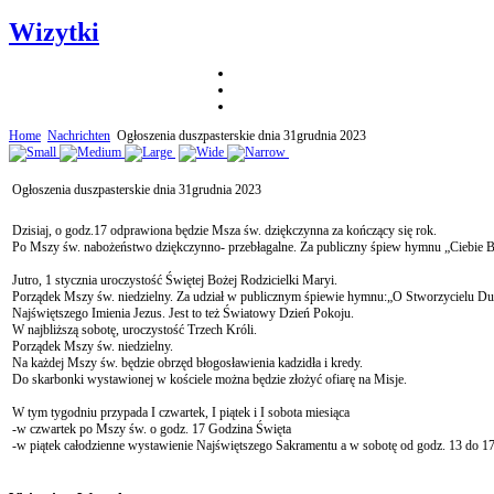
Wizytki
Home
Nachrichten
Ogłoszenia duszpasterskie dnia 31grudnia 2023
Ogłoszenia duszpasterskie dnia 31grudnia 2023
Dzisiaj, o godz.17 odprawiona będzie Msza św. dziękczynna za kończący się rok.
Po Mszy św. nabożeństwo dziękczynno- przebłagalne. Za publiczny śpiew hymnu „Ciebie 
Jutro, 1 stycznia uroczystość Świętej Bożej Rodzicielki Maryi.
Porządek Mszy św. niedzielny. Za udział w publicznym śpiewie hymnu:„O Stworzycielu Du
Najświętszego Imienia Jezus. Jest to też Światowy Dzień Pokoju.
W najbliższą sobotę, uroczystość Trzech Króli.
Porządek Mszy św. niedzielny.
Na każdej Mszy św. będzie obrzęd błogosławienia kadzidła i kredy.
Do skarbonki wystawionej w kościele można będzie złożyć ofiarę na Misje.
W tym tygodniu przypada I czwartek, I piątek i I sobota miesiąca
-w czwartek po Mszy św. o godz. 17 Godzina Święta
-w piątek całodzienne wystawienie Najświętszego Sakramentu a w sobotę od godz. 13 do 1