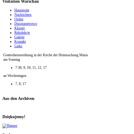
Visitation Warschau
Hauptseite
Nachrichten
Orden
Duszpasterstwo
Kloster
Rekolekcje
Galerie
Kontakt
Links
Gottesdienstordnung in der Kirche der Heimsuchung Maria
am Sonntag
7:30, 9, 10, 11, 12, 17
an Wochentagen
7, 8, 17
Aus den Archiven
Dziękujemy!