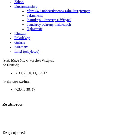
Zakon
Duszpasterstwo
Msze św i nabożeństwa w roku liturgicznym
Sakramenty
Instrukcja - koncerty u Wizytek
Standardy ochrony małoletnich
Ogłoszenia
Klasztor
Rekolekcje
Galeria
Kontakty
Linki (odsyłacze)
Stałe
Msze św
. w kościele Wizytek
w niedzielę
7:30, 9, 10, 11, 12, 17
w dni powszednie
7:30, 8:30, 17
Ze zbiorów
Dziękujemy!