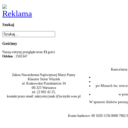
Szukaj
Gościmy
Naszą witrynę przegląda teraz
13
gości
Odsłon
: 1565347
Kancelaria
Zakon Nawiedzenia Najświętszej Maryi Panny
Klasztor Sióstr Wizytek
ul. Krakowskie Przedmieście 34
po Mszach św. wiecz
00-325 Warszawa
tel. 22 692 42 25,
w pon
kontakt przez email: zakrystia (znak @)wizytki.waw.pl
W sprawie ślubów proszę 
Konto bankowe: 69 1020 1156 0000 7902 