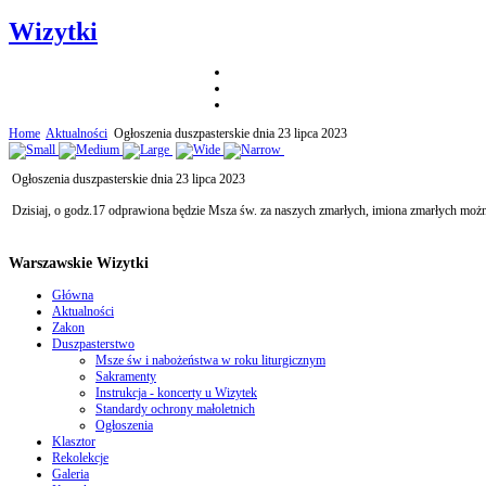
Wizytki
Home
Aktualności
Ogłoszenia duszpasterskie dnia 23 lipca 2023
Ogłoszenia duszpasterskie dnia 23 lipca 2023
Dzisiaj, o godz.17 odprawiona będzie Msza św. za naszych zmarłych, imiona zmarłych można
Warszawskie Wizytki
Główna
Aktualności
Zakon
Duszpasterstwo
Msze św i nabożeństwa w roku liturgicznym
Sakramenty
Instrukcja - koncerty u Wizytek
Standardy ochrony małoletnich
Ogłoszenia
Klasztor
Rekolekcje
Galeria