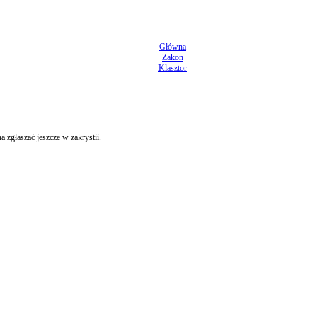
Główna
Zakon
Klasztor
 zgłaszać jeszcze w zakrystii.