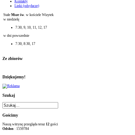
Kontakty
Linki (odsyłacze)
Stałe
Msze św
. w kościele Wizytek
w niedzielę
7:30, 9, 10, 11, 12, 17
w dni powszednie
7:30, 8:30, 17
Ze zbiorów
Dziękujemy!
Szukaj
Gościmy
Naszą witrynę przegląda teraz
12
gości
Odsłon
: 1559784