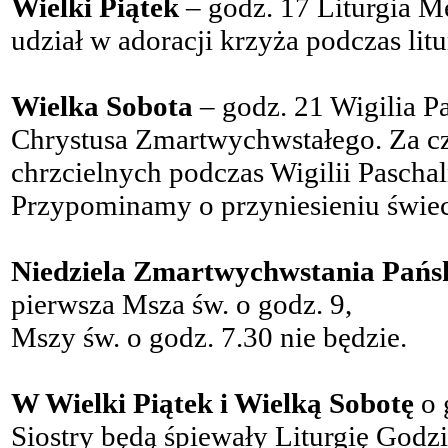
Wielki Piątek
– godz. 17 Liturgia M
udział w adoracji krzyża podczas litur
Wielka Sobota
– godz. 21 Wigilia Pa
Chrystusa Zmartwychwstałego. Za cz
chrzcielnych podczas Wigilii Pascha
Przypominamy o przyniesieniu świec
Niedziela Zmartwychwstania Pańs
pierwsza Msza św. o godz. 9,
Mszy św. o godz. 7.30 nie będzie.
W Wielki Piątek i Wielką Sobotę
o 
Siostry będą śpiewały Liturgię Godz