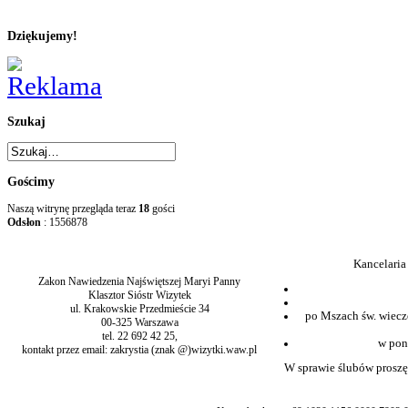
Dziękujemy!
Szukaj
Gościmy
Naszą witrynę przegląda teraz
18
gości
Odsłon
: 1556878
Kancelaria
Zakon Nawiedzenia Najświętszej Maryi Panny
Klasztor Sióstr Wizytek
ul. Krakowskie Przedmieście 34
po Mszach św. wiecz
00-325 Warszawa
tel. 22 692 42 25,
w pon
kontakt przez email: zakrystia (znak @)wizytki.waw.pl
W sprawie ślubów proszę 