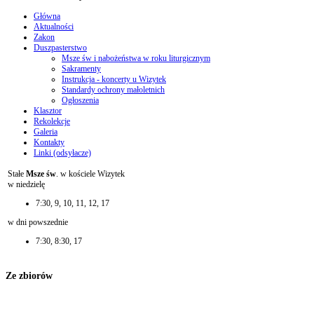
Główna
Aktualności
Zakon
Duszpasterstwo
Msze św i nabożeństwa w roku liturgicznym
Sakramenty
Instrukcja - koncerty u Wizytek
Standardy ochrony małoletnich
Ogłoszenia
Klasztor
Rekolekcje
Galeria
Kontakty
Linki (odsyłacze)
Stałe
Msze św
. w kościele Wizytek
w niedzielę
7:30, 9, 10, 11, 12, 17
w dni powszednie
7:30, 8:30, 17
Ze zbiorów