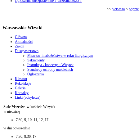
Ogłoszenia duszpasterskie 7 września 2025 r.
<<
pierwsza
<
poprze
Warszawskie Wizytki
Główna
Aktualności
Zakon
Duszpasterstwo
Msze św i nabożeństwa w roku liturgicznym
Sakramenty
Instrukcja - koncerty u Wizytek
Standardy ochrony małoletnich
Ogłoszenia
Klasztor
Rekolekcje
Galeria
Kontakty
Linki (odsyłacze)
Stałe
Msze św
. w kościele Wizytek
w niedzielę
7:30, 9, 10, 11, 12, 17
w dni powszednie
7:30, 8:30, 17