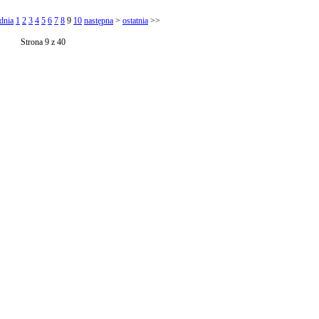
dnia
1
2
3
4
5
6
7
8
9
10
następna
>
ostatnia
>>
Strona 9 z 40