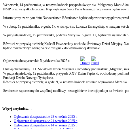
We wtorek, 14 października, w naszym kościele przypada święto św. Małgorzaty Marii Alaco
NMP oraz wszystkich czcicieli Najświętszego Serca Pana Jezusa; z racji święta będzie ró
Informujemy, ze w tym dniu Nabożeństwo Różańcowe będzie odprawione wyjątkowo przede M
W sobotę, 18 października, o godz. 17, w święto św. Łukasza Ewangelisty, w naszym kośc
W przyszłą niedzielę, 19 października, podczas Mszy św. o godz. 17, będziemy się modlili o 
Również w przyszłą niedzielę Kościół Powszechny obchodzi Światowy Dzień Misyjny. Nazy
będzie można złożyć ofiarę na cele misyjne - do wystawionej skarbonki.
Ogłoszenia duszpasterskie 5 października 2025 r.
Dzisiaj obchodzimy 111. Światowy Dzień Migranta i Uchodźcy pod hasłem: „Migranci, misj
W przyszłą niedzielę, 12 października, przypada XXV Dzień Papieski, obchodzony pod hasłem
Fundacji Dzieło Nowego Tysiąclecia.
Również w przyszłą niedzielę, o godz. 9, w naszym kościele zostanie odprawiona Msza św. 
Serdecznie zapraszamy do wspólnej modlitwy- szczególnie w intencji pokoju na świecie- 
Więcej artykułów…
Ogłoszenia duszpasterskie 28 września 2025 r.
Ogłoszenia duszpasterskie 21 września 2025 r.
Ogłoszenia duszpasterskie 14 września 2025 r.