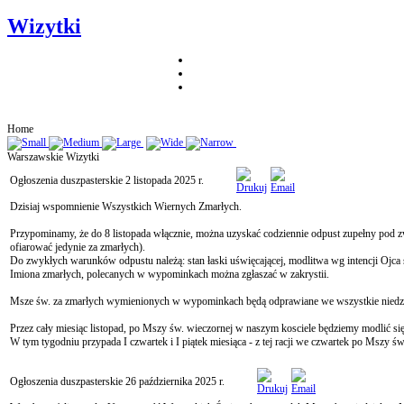
Wizytki
Home
Warszawskie Wizytki
Ogłoszenia duszpasterskie 2 listopada 2025 r.
Dzisiaj wspomnienie Wszystkich Wiernych Zmarłych.
Przypominamy, że do 8 listopada włącznie, można uzyskać codziennie odpust zupełny pod
ofiarować jedynie za zmarłych).
Do zwykłych warunków odpustu należą: stan łaski uświęcającej, modlitwa wg intencji Ojca
Imiona zmarłych, polecanych w wypominkach można zgłaszać w zakrystii.
Msze św. za zmarłych wymienionych w wypominkach będą odprawiane we wszystkie niedziele
Przez cały miesiąc listopad, po Mszy św. wieczornej w naszym kosciele będziemy modlić
W tym tygodniu przypada I czwartek i I piątek miesiąca - z tej racji we czwartek po Mszy 
Ogłoszenia duszpasterskie 26 października 2025 r.