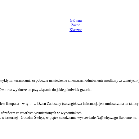
Główna
Zakon
Klasztor
 zwykłymi warunkami, za pobożne nawiedzenie cmentarza i odmówienie modlitwy za zmarłych (
 św. oraz wykluczenie przywiązania do jakiegokolwiek grzechu.
 listopada - w tym- w Dzień Zaduszny (szczegółowa informacja jest umieszczona na tablicy
 się różańcem za zmarłych wymienionych w wypominkach.
św. wieczornej - Godzina Święta, w piątek całodzienne wystawienie Najświętszego Sakramentu.