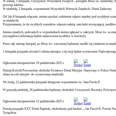
W sobotę, 1 listopada, Uroczystość Wszystkich Świętych - porządek Mszy św. niedzielny; M
procesja żałobna.
W niedzielę, 2 listopada, wspomnienie Wszystkich Wiernych Zmarłych- Dzień Zaduszny.
Od 1do 8 listopada włącznie, można uzyskać codziennie odpust zupełny pod zwykłymi waru
za zmarłych).
Przypominamy, że do zwykłych warunków odpustu należą: stan łaski uświęcającej, modlitwa
Imiona zmarłych, polecanych w wypominkach można zgłaszać w zakrystii. Msze św. za zm
(szczegółowa informacja będzie umieszczona na tablicy w kruchcie).
Przez cały miesiąc listopad, po Mszy św. wieczornej będziemy modlić się różańcem za z
1 listopada przypada również I sobota miesiąca- z tej racji będzie wystawienie Najświętsz
Ogłoszenia duszpasterskie 19 października 2025 r.
Dzisiaj Kościół Powszechny obchodzi Światowy Dzień Misyjny. Nazywany w Polsce Niedziel
ofiarę na cele misyjne- do wystawionej skarbonki.
We środę, 22 października przypada liturgiczne wspomnienie św. Jana Pawła II.
W przyszłą niedzielę, 26 października będziemy obchodzić Uroczystość Rocznicy Poświęce
Ogłoszenia duszpasterskie 12 października 2025 r.
Dzisiaj przypada XXV Dzień Papieski, obchodzony pod hasłem: „ Jan Paweł II- Prorok Nadzi
Tysiąclecia.