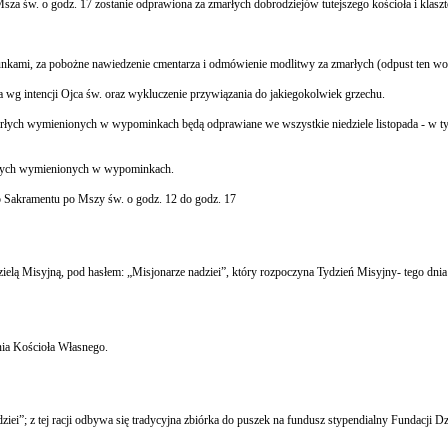
sza św. o godz. 17 zostanie odprawiona za zmarłych dobrodziejów tutejszego kościoła i klasz
nkami, za pobożne nawiedzenie cmentarza i odmówienie modlitwy za zmarłych (odpust ten wo
 wg intencji Ojca św. oraz wykluczenie przywiązania do jakiegokolwiek grzechu.
arłych wymienionych w wypominkach będą odprawiane we wszystkie niedziele listopada - w 
marłych wymienionych w wypominkach.
ego Sakramentu po Mszy św. o godz. 12 do godz. 17
ą Misyjną, pod hasłem: „Misjonarze nadziei”, który rozpoczyna Tydzień Misyjny- tego dnia
nia Kościoła Własnego.
ei”; z tej racji odbywa się tradycyjna zbiórka do puszek na fundusz stypendialny Fundacji 