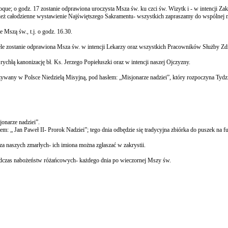
que; o godz. 17 zostanie odprawiona uroczysta Msza św. ku czci św. Wizytk i - w intencji Z
wnież całodzienne wystawienie Najświętszego Sakramentu- wszystkich zapraszamy do wspólnej 
szą św., t.j. o godz. 16.30.
iele zostanie odprawiona Msza św. w intencji Lekarzy oraz wszystkich Pracowników Służby Z
rychłą kanonizację bł. Ks. Jerzego Popiełuszki oraz w intencji naszej Ojczyzny.
wany w Polsce Niedzielą Misyjną, pod hasłem: „Misjonarze nadziei”, który rozpoczyna Tydzi
onarze nadziei”.
: „ Jan Paweł II- Prorok Nadziei”; tego dnia odbędzie się tradycyjna zbiórka do puszek na f
za naszych zmarłych- ich imiona można zgłaszać w zakrystii.
podczas nabożeństw różańcowych- każdego dnia po wieczornej Mszy św.