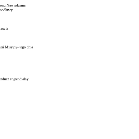
akonu Nawiedzenia
modlitwy.
drowia
eń Misyjny- tego dnia
undusz stypendialny