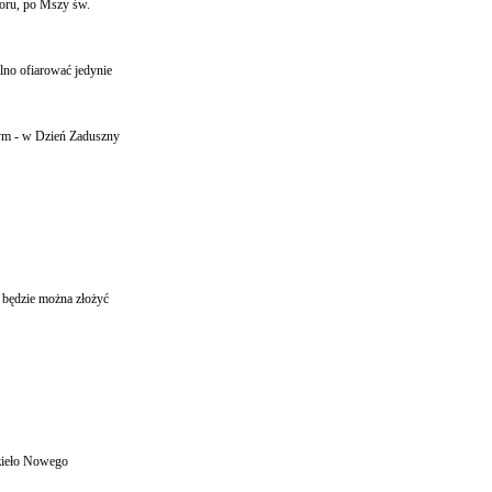
toru, po Mszy św.
lno ofiarować jedynie
tym - w Dzień Zaduszny
 będzie można złożyć
Dzieło Nowego