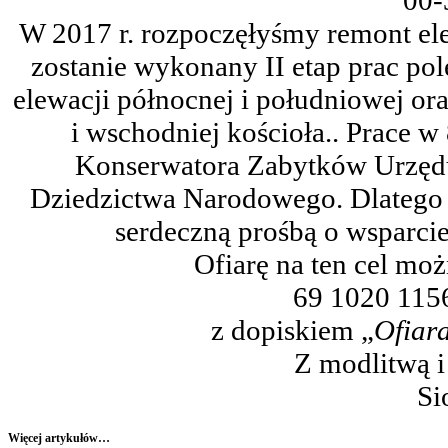
00-
W 2017 r. rozpoczęłyśmy remont el
zostanie wykonany II etap prac po
elewacji północnej i południowej or
i wschodniej kościoła.. Prace 
Konserwatora Zabytków Urzędu 
Dziedzictwa Narodowego. Dlatego te
serdeczną prośbą o wsparcie
Ofiarę na ten cel mo
69 1020 115
z dopiskiem „
Ofiara
Z modlitwą i
Si
Więcej artykułów…