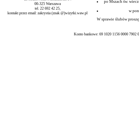
po Mszach św. wiecz
00-325 Warszawa
tel. 22 692 42 25,
w pon
kontakt przez email: zakrystia (znak @)wizytki.waw.pl
W sprawie ślubów proszę 
Konto bankowe: 69 1020 1156 0000 7902 