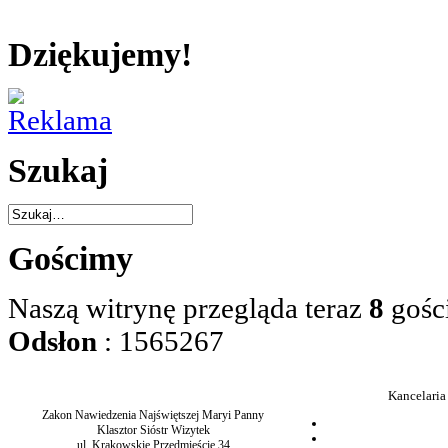
Dziękujemy!
Szukaj
Gościmy
Naszą witrynę przegląda teraz
8
gośc
Odsłon
: 1565267
Kancelaria
Zakon Nawiedzenia Najświętszej Maryi Panny
Klasztor Sióstr Wizytek
ul. Krakowskie Przedmieście 34