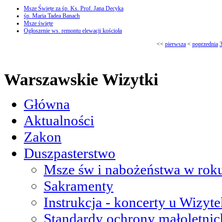
Msze Święte za śp. Ks. Prof. Jana Decyka
śp. Maria Tadea Banach
Msze święte
Ogłoszenie ws. remontu elewacji kościoła
<<
pierwsza
<
poprzednia
Warszawskie Wizytki
Główna
Aktualności
Zakon
Duszpasterstwo
Msze św i nabożeństwa w roku
Sakramenty
Instrukcja - koncerty u Wizyte
Standardy ochrony małoletnic