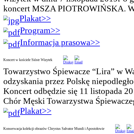
koncert MSZA PIOTROWIŃSKA. Ws
Plakat>>
Program>>
Informacja prasowa>>
Koncert w kościele Sióstr Wizytek
Towarzystwo Śpiewacze “Lira” w War
odzyskania przez Polskę niepodległo
Koncert odbędzie się 11 listopada 20
Chór Męski Towarzystwa Śpiewaczeg
Plakat>>
Konserwacja kolekcji obrazów Chrystus Salvator Mundi i Apostołowie